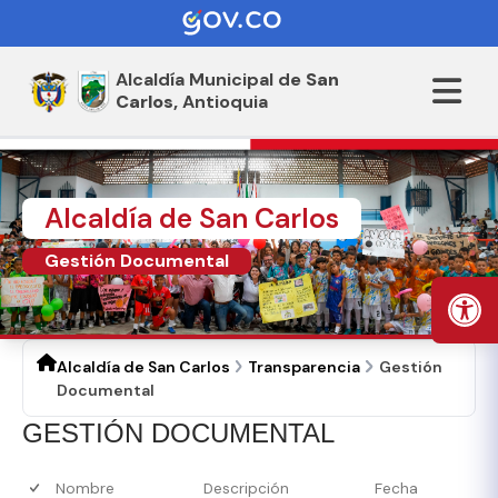
Alcaldía Municipal de
San
Carlos,
Antioquia
Alcaldía de San Carlos
Gestión Documental
Alcaldía de San Carlos
Transparencia
Gestión
Documental
​GEST​IÓN DOCUMENTAL
Nombre
Descripción
Fecha