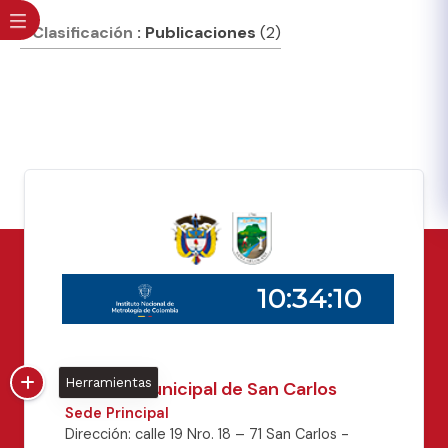
Clasificación
: Publicaciones
(2)
Herramientas
Alcaldía Municipal de San Carlos
Sede Principal
Dirección: calle 19 Nro. 18 – 71 San Carlos -