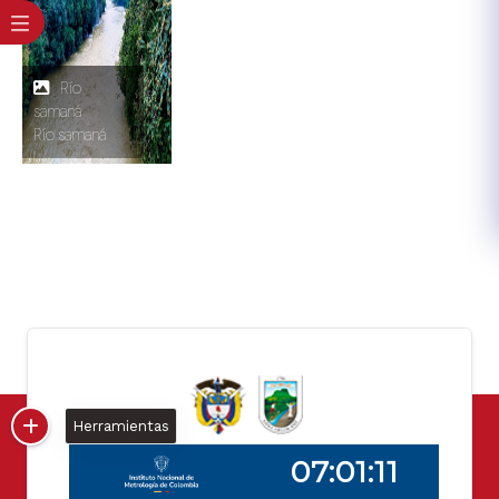
Río
samaná
Río samaná
Herramientas