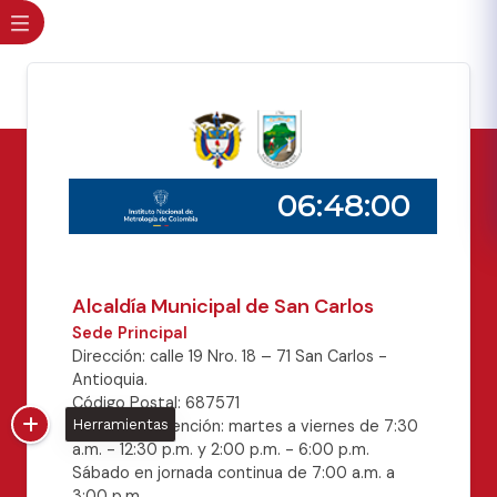
Alcaldía Municipal de San Carlos
Sede Principal
Dirección: calle 19 Nro. 18 – 71 San Carlos -
Antioquia.
Código Postal: 687571
Horario de atención: martes a viernes de 7:30
Herramientas
a.m. - 12:30 p.m. y 2:00 p.m. - 6:00 p.m.
Sábado en jornada continua de 7:00 a.m. a
3:00 p.m