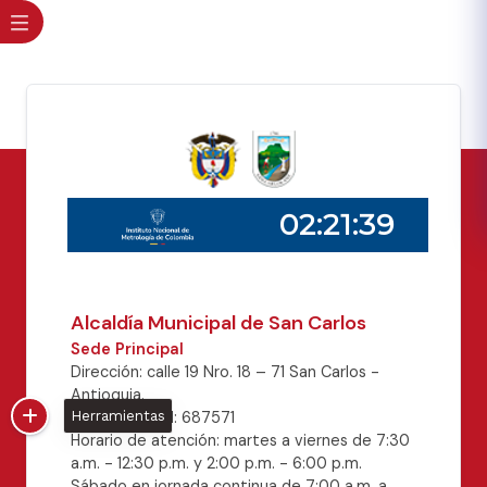
Alcaldía Municipal de San Carlos
Sede Principal
Dirección: calle 19 Nro. 18 – 71 San Carlos -
Antioquia.
Código Postal: 687571
Herramientas
Horario de atención: martes a viernes de 7:30
a.m. - 12:30 p.m. y 2:00 p.m. - 6:00 p.m.
Sábado en jornada continua de 7:00 a.m. a